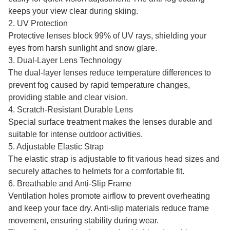
keeps your view clear during skiing.
2. UV Protection
Protective lenses block 99% of UV rays, shielding your
eyes from harsh sunlight and snow glare.
3. Dual-Layer Lens Technology
The dual-layer lenses reduce temperature differences to
prevent fog caused by rapid temperature changes,
providing stable and clear vision.
4. Scratch-Resistant Durable Lens
Special surface treatment makes the lenses durable and
suitable for intense outdoor activities.
5. Adjustable Elastic Strap
The elastic strap is adjustable to fit various head sizes and
securely attaches to helmets for a comfortable fit.
6. Breathable and Anti-Slip Frame
Ventilation holes promote airflow to prevent overheating
and keep your face dry. Anti-slip materials reduce frame
movement, ensuring stability during wear.