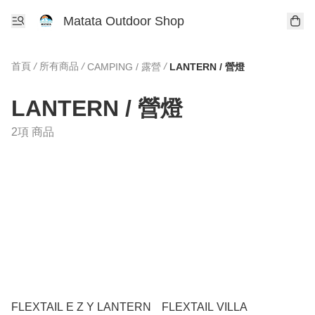
Matata Outdoor Shop
首頁
/
所有商品
/
/
CAMPING / 露營
LANTERN / 營燈
LANTERN / 營燈
2項 商品
FLEXTAIL E Z Y LANTERN
FLEXTAIL VILLA