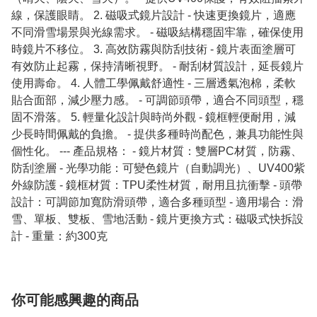
線，保護眼睛。 2. 磁吸式鏡片設計 - 快速更換鏡片，適應
不同滑雪場景與光線需求。 - 磁吸結構穩固牢靠，確保使用
時鏡片不移位。 3. 高效防霧與防刮技術 - 鏡片表面塗層可
有效防止起霧，保持清晰視野。 - 耐刮材質設計，延長鏡片
使用壽命。 4. 人體工學佩戴舒適性 - 三層透氣泡棉，柔軟
貼合面部，減少壓力感。 - 可調節頭帶，適合不同頭型，穩
固不滑落。 5. 輕量化設計與時尚外觀 - 鏡框輕便耐用，減
少長時間佩戴的負擔。 - 提供多種時尚配色，兼具功能性與
個性化。 --- 產品規格： - 鏡片材質：雙層PC材質，防霧、
防刮塗層 - 光學功能：可變色鏡片（自動調光）、UV400紫
外線防護 - 鏡框材質：TPU柔性材質，耐用且抗衝擊 - 頭帶
設計：可調節加寬防滑頭帶，適合多種頭型 - 適用場合：滑
雪、單板、雙板、雪地活動 - 鏡片更換方式：磁吸式快拆設
計 - 重量：約300克
你可能感興趣的商品